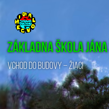
Základna škola Jána
Vchod do budovy – žiaci